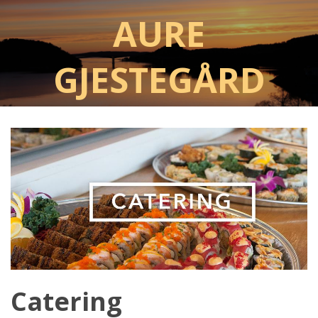
Aure
Gjestegård
Catering