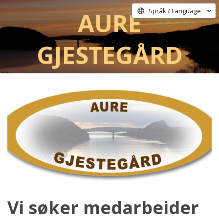
Aure
Språk / Language
Gjestegård
Vi søker medarbeider