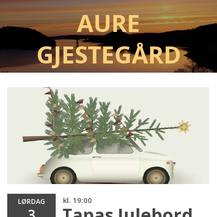
Aure
Gjestegård
kl. 19:00
LØRDAG
Tapas Julebord
3