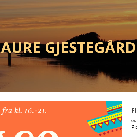
Aure Gjestegård
F
ONS
Pi