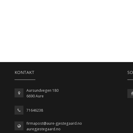
KONTAKT
SO
Aursundvegen 180
6690 Aure
71646238
firmapost@aure-gjestegaard.no
auregjestegaard.no