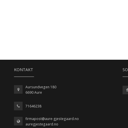
KONTAKT
SO
Aursundvegen 180
6690 Aure
71646238
firmapost@aure-gjestegaard.no
auregjestegaard.no