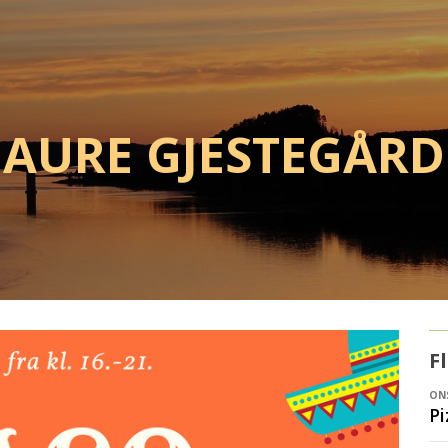
Aure Gjestegård
F
ONS
Pi