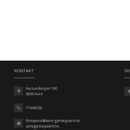
KONTAKT
SO
Aursundvegen 180
6690 Aure
71646238
firmapost@aure-gjestegaard.no
auregjestegaard.no