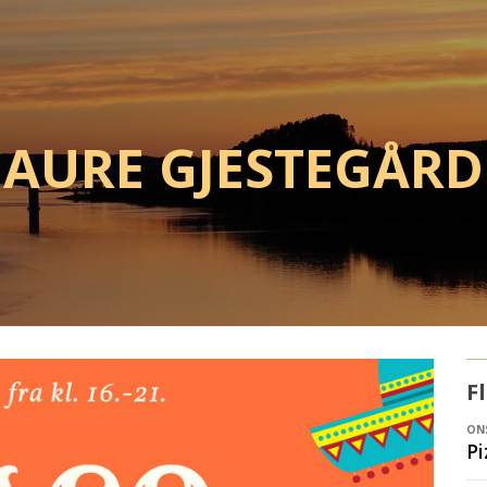
Aure Gjestegård
F
ONS
Pi