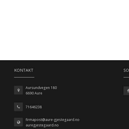
KONTAKT
SO
Aursundvegen 180
6690 Aure
71646238
firmapost@aure-gjestegaard.no
auregjestegaard.no