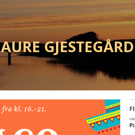
Aure Gjestegård
F
ONS
Pi