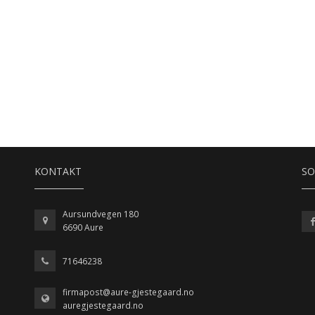
KONTAKT
SO
Aursundvegen 180
6690 Aure
71646238
firmapost@aure-gjestegaard.no
auregjestegaard.no