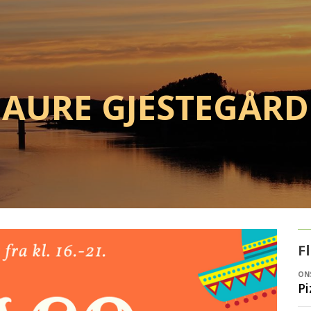
Aure Gjestegård
F
ONS
Pi