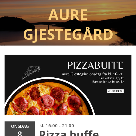
Aure
Gjestegård
kl. 16:00 - 21:00
ONSDAG
Pizza buffe
8