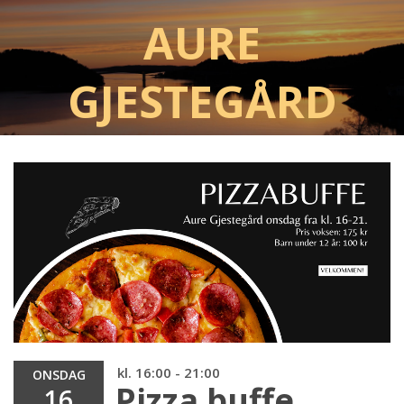
Aure
Gjestegård
kl. 16:00 - 21:00
ONSDAG
Pizza buffe
16