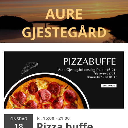
Aure
Gjestegård
kl. 16:00 - 21:00
ONSDAG
Pizza buffe
18