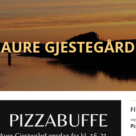
Aure Gjestegård
F
ONS
Pi