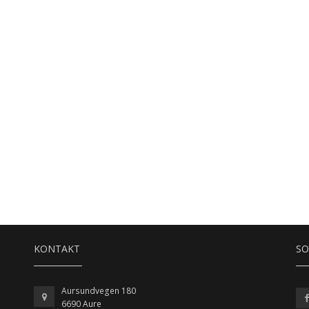
KONTAKT
SO
Aursundvegen 180
6690 Aure