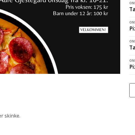
ONS
Ta
ONS
Pi
ONS
Ta
ONS
Pi
er skinke.