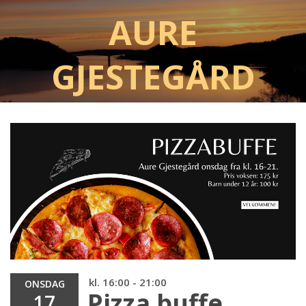
Aure
Gjestegård
kl. 16:00 - 21:00
ONSDAG
Pizza buffe
17