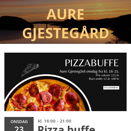
Aure
Gjestegård
kl. 16:00 - 21:00
ONSDAG
Pizza buffe
23