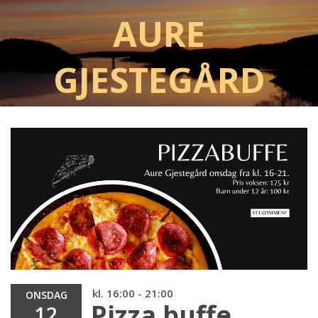
Aure
Gjestegård
kl. 16:00 - 21:00
ONSDAG
Pizza buffe
12