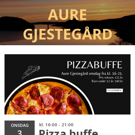
Aure
Gjestegård
kl. 16:00 - 21:00
ONSDAG
Pizza buffe
3