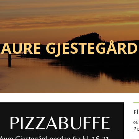
Aure Gjestegård
F
ONS
Pi