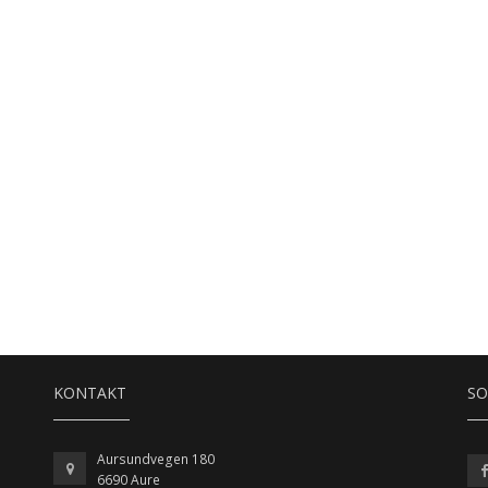
KONTAKT
SO
Aursundvegen 180
6690 Aure