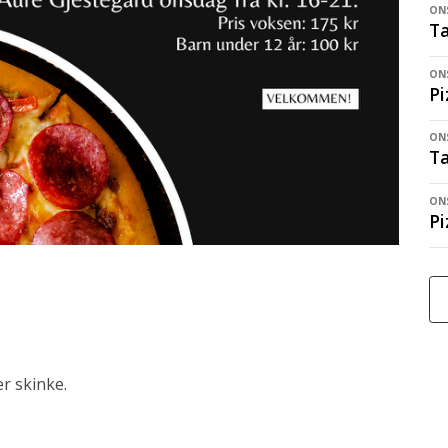
ONS
Ta
ONS
Pi
ONS
Ta
ONS
Pi
er skinke.