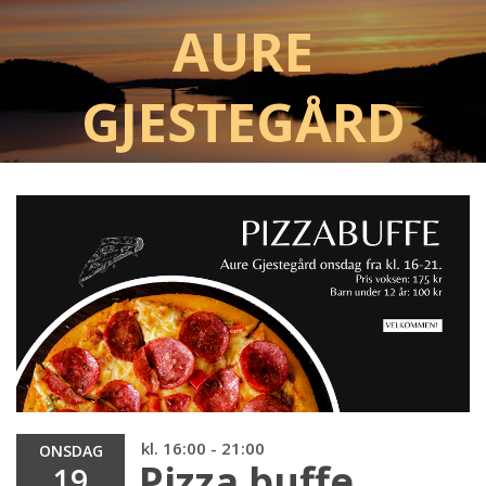
Aure
Gjestegård
kl. 16:00 - 21:00
ONSDAG
Pizza buffe
19