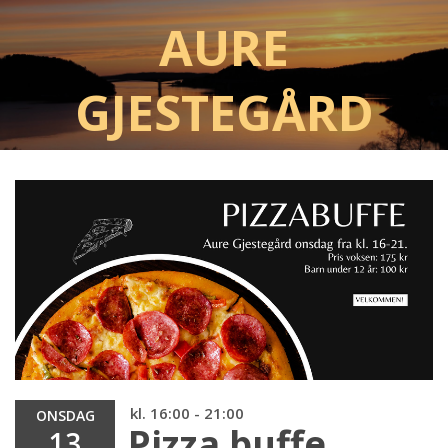
Aure
Gjestegård
kl. 16:00 - 21:00
ONSDAG
Pizza buffe
13