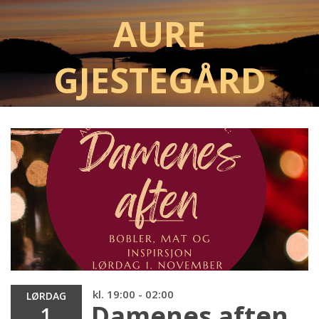
Aure
Gjestegård
kl. 19:00 - 02:00
LØRDAG
Damenes aften
1